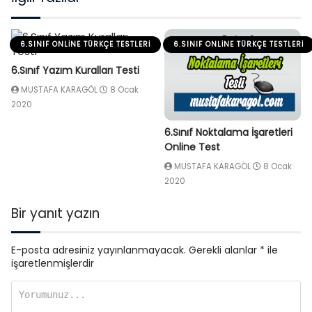
6.SINIF ONLINE TÜRKÇE TESTLERI
6.SINIF ONLINE TÜRKÇE TESTLERI
6.Sınıf Yazım Kuralları Testi
MUSTAFA KARAGÖL
8 Ocak
2020
6.Sınıf Noktalama İşaretleri
Online Test
MUSTAFA KARAGÖL
8 Ocak
2020
Bir yanıt yazın
E-posta adresiniz yayınlanmayacak.
Gerekli alanlar
*
ile
işaretlenmişlerdir