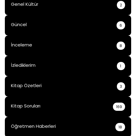
Genel Kültür
2
Güncel
6
İnceleme
8
İzlediklerim
1
Kitap Özetleri
3
Kitap Soruları
169
Öğretmen Haberleri
18