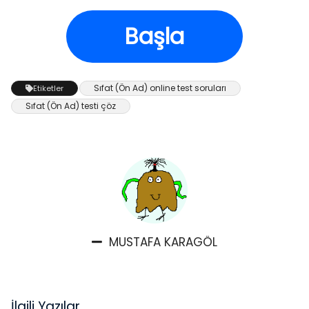
Başla
Sıfat (Ön Ad) online test soruları
Etiketler
Sıfat (Ön Ad) testi çöz
MUSTAFA KARAGÖL
İlgili Yazılar