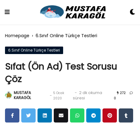
Skip
to
content
Homepage
›
6.Sınıf Online Türkçe Testleri
6.Sınıf Online Türkçe Testleri
Sıfat (Ön Ad) Test Sorusu
Çöz
MUSTAFA
-
2 dk okuma
5 Ocak
272
-
KARAGÖL
süresi
2020
0