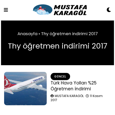
Skip
to
content
Anasayfa
•
Thy öğretmen indirimi 2017
Thy öğretmen indirimi 2017
GÜNCEL
Türk Hava Yolları %25
Öğretmen İndirimi
MUSTAFA KARAGÖL
11 Kasım
2017