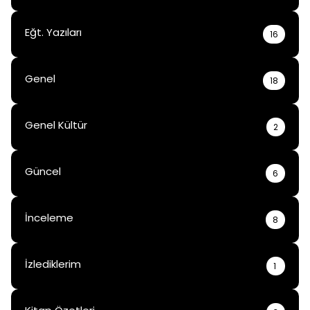
Eğt. Yazıları
16
Genel
18
Genel Kültür
2
Güncel
6
İnceleme
8
İzlediklerim
1