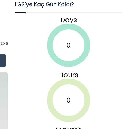
LGS’ye Kaç Gün Kaldı?
Days
0
0
Hours
0