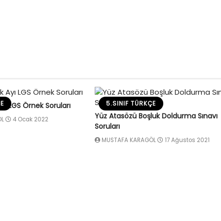
ÇE
5.SINIF TÜRKÇE
ı LGS Örnek Soruları
Yüz Atasözü Boşluk Doldurma Sınavı
ÖL
4 Ocak 2022
Soruları
MUSTAFA KARAGÖL
17 Ağustos 2021