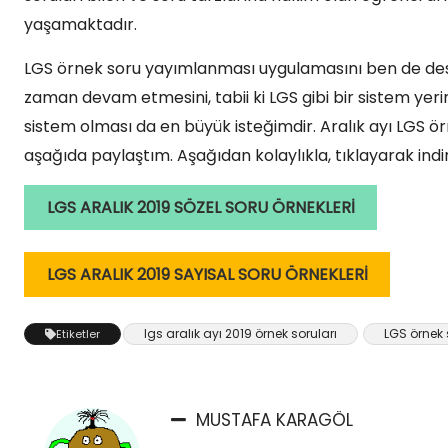
yaşamaktadır.
LGS örnek soru yayımlanması uygulamasını ben de des
zaman devam etmesini, tabii ki LGS gibi bir sistem yeri
sistem olması da en büyük isteğimdir. Aralık ayı LGS ör
aşağıda paylaştım. Aşağıdan kolaylıkla, tıklayarak indire
LGS ARALIK 2019 SÖZEL SORU ÖRNEKLERİ
LGS ARALIK 2019 SAYISAL SORU ÖRNEKLERİ
lgs aralık ayı 2019 örnek soruları
LGS örnek 
Etiketler
MUSTAFA KARAGÖL