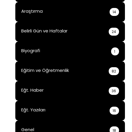
Araştırma
14
Belirli Gün ve Haftalar
24
Biyografi
1
Eğitim ve Öğretmenlik
82
Eğt. Haber
36
Eğt. Yazıları
16
Genel
18