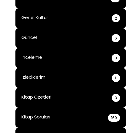
Genel Kültür
2
Güncel
6
İnceleme
8
İzlediklerim
1
Kitap Özetleri
3
Kitap Soruları
169