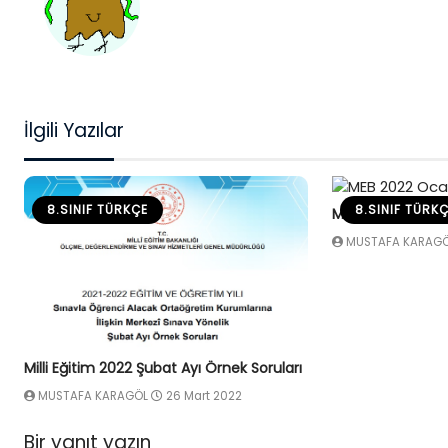
İlgili Yazılar
8.SINIF TÜRKÇE
8.SINIF TÜRK
MEB 2022 Ocak Ay
MUSTAFA KARAG
Milli Eğitim 2022 Şubat Ayı Örnek Soruları
MUSTAFA KARAGÖL
26 Mart 2022
Bir yanıt yazın