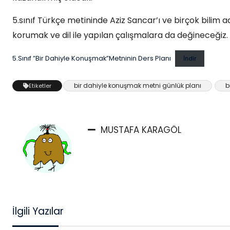
5.sınıf Türkçe metininde Aziz Sancar’ı ve birçok bilim
korumak ve dil ile yapılan çalışmalara da değineceğiz.
5.Sınıf ”Bir Dahiyle Konuşmak”Metninin Ders Planı
İndir
bir dahiyle konuşmak metni günlük planı
b
Etiketler
MUSTAFA KARAGÖL
İlgili Yazılar