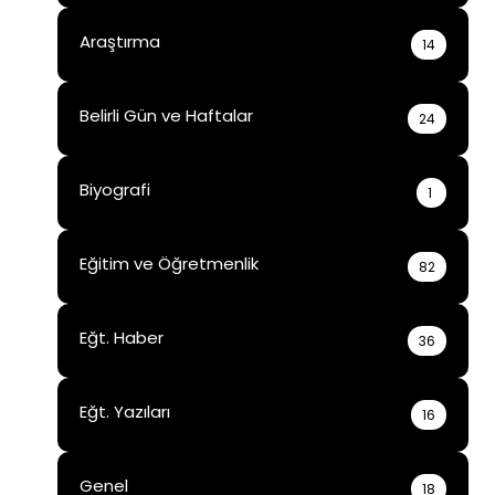
Araştırma
14
Belirli Gün ve Haftalar
24
Biyografi
1
Eğitim ve Öğretmenlik
82
Eğt. Haber
36
Eğt. Yazıları
16
Genel
18