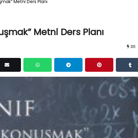
uşmak” Metni Ders Planı
nuşmak” Metni Ders Planı
311