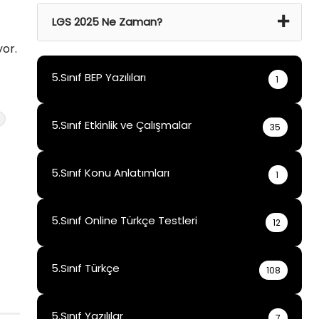
21 Haz 2024 Cmt – 22 Haz 2024 Paz
LGS 2025 Ne Zaman?
yor.
15 Haz 2025
5.Sınıf BEP Yazılıları
1
5.Sınıf Etkinlik ve Çalışmalar
35
5.Sınıf Konu Anlatımları
1
5.Sınıf Online Türkçe Testleri
12
5.Sınıf Türkçe
108
5.Sınıf Yazılılar
7