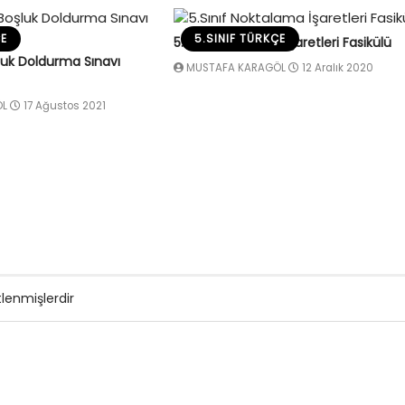
ÇE
5.SINIF TÜRKÇE
5.Sınıf Noktalama İşaretleri Fasikülü
luk Doldurma Sınavı
MUSTAFA KARAGÖL
12 Aralık 2020
ÖL
17 Ağustos 2021
tlenmişlerdir