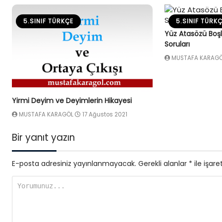
5.SINIF TÜRKÇE
5.SINIF TÜRK
Yüz Atasözü Boş
Soruları
MUSTAFA KARAG
Yirmi Deyim ve Deyimlerin Hikayesi
MUSTAFA KARAGÖL
17 Ağustos 2021
Bir yanıt yazın
E-posta adresiniz yayınlanmayacak.
Gerekli alanlar
*
ile işare