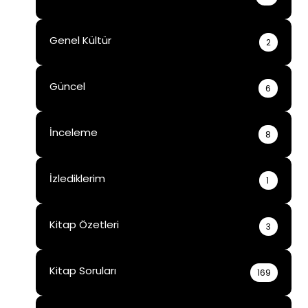
Genel Kültür
2
Güncel
6
İnceleme
8
İzlediklerim
1
Kitap Özetleri
3
Kitap Soruları
169