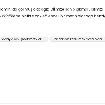
 adamını da görmüş olacağız.
Dil
imize sahip çıkmak, dilimizi
Etkinlik
lerle birlikte çok eğlenceli bir metin olacağa benzi
ir dahiyle konuşmak metni oku
bir dahiyle konuşmak metni planı