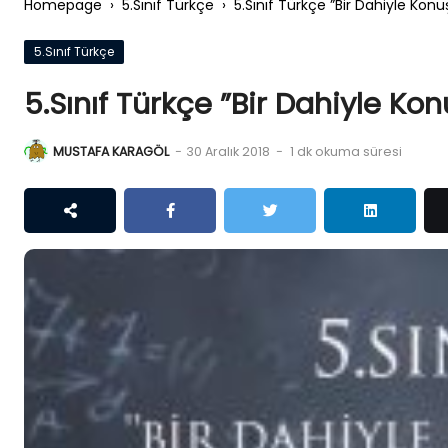
Homepage
›
5.Sınıf Türkçe
›
5.Sınıf Türkçe ”Bir Dahiyle Kon
5.Sınıf Türkçe
5.Sınıf Türkçe ”Bir Dahiyle Ko
MUSTAFA KARAGÖL
-
30 Aralık 2018
-
1 dk okuma süresi