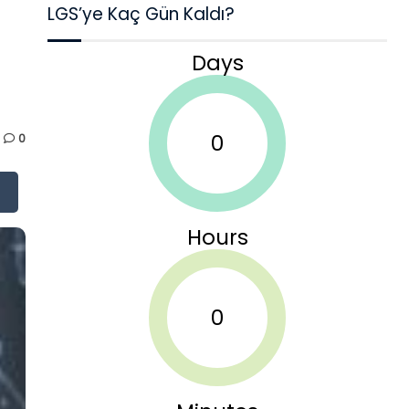
LGS’ye Kaç Gün Kaldı?
Days
0
0
Hours
0