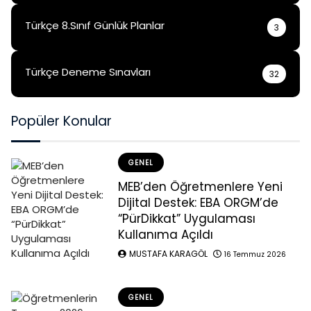
Türkçe 8.Sınıf Günlük Planlar
3
Türkçe Deneme Sınavları
32
Popüler Konular
GENEL
MEB’den Öğretmenlere Yeni
Dijital Destek: EBA ORGM’de
“PürDikkat” Uygulaması
Kullanıma Açıldı
MUSTAFA KARAGÖL
16 Temmuz 2026
GENEL