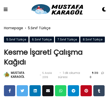
Skip
to
content
Homepage
›
5.Sınıf Türkçe
5.Sınıf Türkçe
6.Sınıf Türkçe
7.Sınıf Türkçe
8.Sınıf Türkçe
Kesme İşareti Çalışma
Kağıdı
MUSTAFA
-
1 dk okuma
5 Aralık
319
-
KARAGÖL
süresi
2019
0