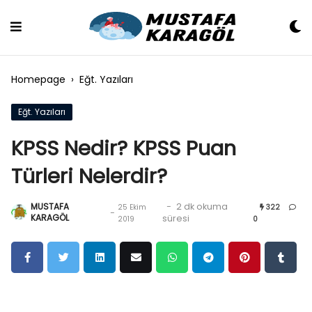
Skip
to
content
Homepage
›
Eğt. Yazıları
Eğt. Yazıları
KPSS Nedir? KPSS Puan
Türleri Nelerdir?
MUSTAFA
-
2 dk okuma
25 Ekim
322
-
KARAGÖL
süresi
2019
0