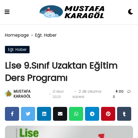
Skip
to
content
Homepage
›
Eğt. Haber
Eğt. Haber
Lise 9.Sınıf Uzaktan Eğitim
Ders Programı
MUSTAFA
-
2 dk okuma
21 Mart
310
-
KARAGÖL
süresi
2020
0