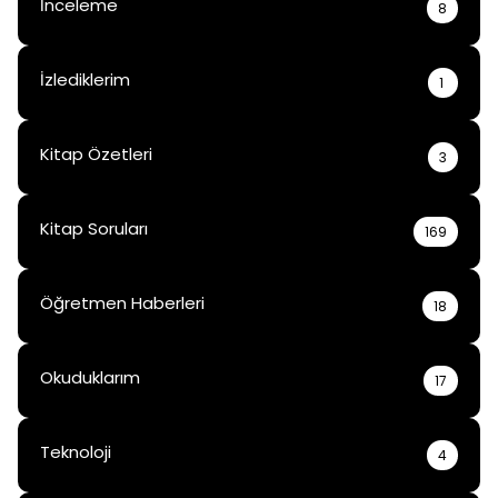
İnceleme
8
İzlediklerim
1
Kitap Özetleri
3
Kitap Soruları
169
Öğretmen Haberleri
18
Okuduklarım
17
Teknoloji
4