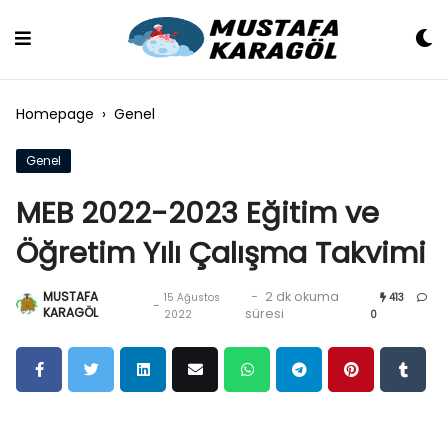
Skip
to
content
Homepage
›
Genel
Genel
MEB 2022-2023 Eğitim ve
Öğretim Yılı Çalışma Takvimi
MUSTAFA
-
2 dk okuma
15 Ağustos
413
-
KARAGÖL
süresi
2022
0