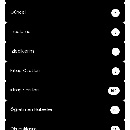
Güncel
6
İnceleme
8
İzlediklerim
1
Kitap Özetleri
3
Kitap Soruları
169
Öğretmen Haberleri
18
Okuduklarım
17