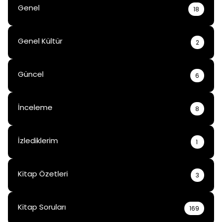
Genel
18
Genel Kültür
2
Güncel
6
İnceleme
8
İzlediklerim
1
Kitap Özetleri
3
Kitap Soruları
169