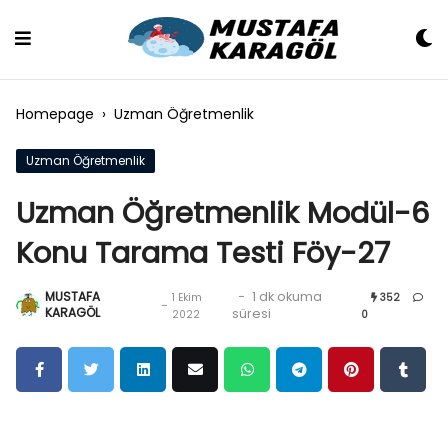
Skip
to
content
Homepage
›
Uzman Öğretmenlik
Uzman Öğretmenlik
Uzman Öğretmenlik Modül-6
Konu Tarama Testi Föy-27
MUSTAFA
-
1 dk okuma
1 Ekim
352
-
KARAGÖL
süresi
2022
0