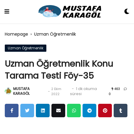
Skip
to
content
Homepage
›
Uzman Öğretmenlik
Uzman Öğretmenlik
Uzman Öğretmenlik Konu
Tarama Testi Föy-35
MUSTAFA
-
1 dk okuma
2 Ekim
463
-
KARAGÖL
süresi
2022
0