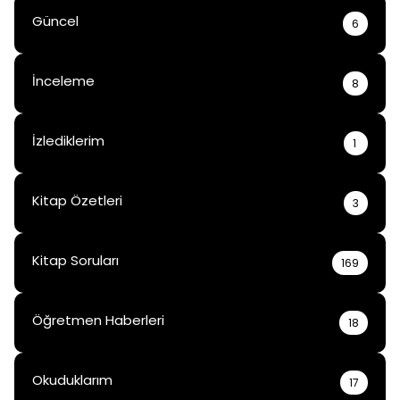
Güncel
6
İnceleme
8
İzlediklerim
1
Kitap Özetleri
3
Kitap Soruları
169
Öğretmen Haberleri
18
Okuduklarım
17