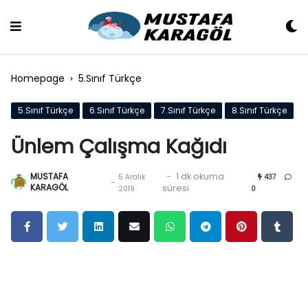
Skip
to
content
Homepage
›
5.Sınıf Türkçe
5.Sınıf Türkçe
6.Sınıf Türkçe
7.Sınıf Türkçe
8.Sınıf Türkçe
Ünlem Çalışma Kağıdı
MUSTAFA
-
1 dk okuma
5 Aralık
437
-
KARAGÖL
süresi
2019
0