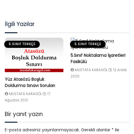
İlgili Yazılar
5.SINIF TÜRKÇE
5.SINIF TÜRKÇE
5.Sınıf Noktalama İşaretleri
Fasikülü
MUSTAFA KARAGÖL
12 Aralık
2020
Yüz Atasözü Boşluk
Doldurma Sınavı Soruları
MUSTAFA KARAGÖL
17
Ağustos 2021
Bir yanıt yazın
E-posta adresiniz yayınlanmayacak.
Gerekli alanlar
*
ile