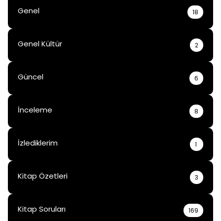
Genel
18
Genel Kültür
2
Güncel
6
İnceleme
8
İzlediklerim
1
Kitap Özetleri
3
Kitap Soruları
169