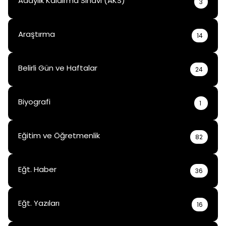
Adaylık Kaldırma Sınavı (AKS)
3
Araştırma
14
Belirli Gün ve Haftalar
24
Biyografi
1
Eğitim ve Öğretmenlik
82
Eğt. Haber
36
Eğt. Yazıları
16