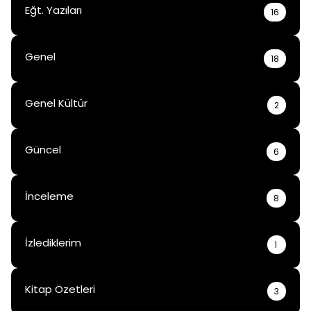
Eğt. Yazıları
16
Genel
18
Genel Kültür
2
Güncel
6
İnceleme
8
İzlediklerim
1
Kitap Özetleri
3