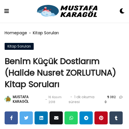
Skip
to
content
Homepage
›
Kitap Soruları
Kitap Soruları
Benim Küçük Dostlarım
(Halide Nusret ZORLUTUNA)
Kitap Soruları
MUSTAFA
-
1 dk okuma
16 Kasım
382
-
KARAGÖL
süresi
2018
0